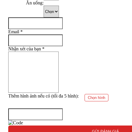
Ăn uống:
Email
*
Nhận xét của bạn
*
Thêm hình ảnh nếu có (tối đa 5 hình):
Chọn hình
GỬI ĐÁNH GIÁ