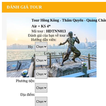
ĐÁNH GIÁ TOUR
Tour Hồng Kông - Thẩm Quyến - Quảng Châu
Air + KS 4*
Mã tour :
HDTNN013
Đánh giá của bạn về tour này:
*
Hướng dẫn viên:
Họ
Lưu trú:
và tên
*
Giá cả:
Phương tiện:
Địa điểm: