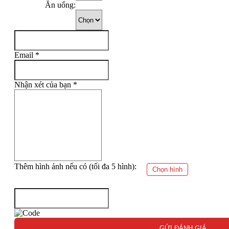
Ăn uống:
Email
*
Nhận xét của bạn
*
Thêm hình ảnh nếu có (tối đa 5 hình):
Chọn hình
GỬI ĐÁNH GIÁ