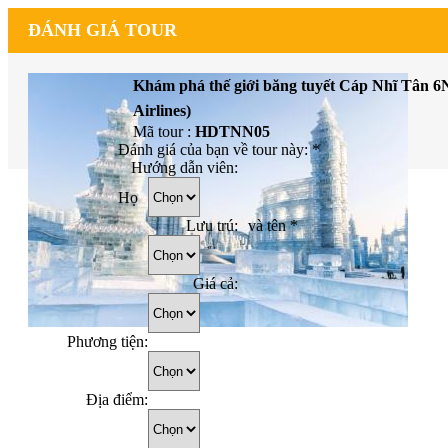
ĐÁNH GIÁ TOUR
Khám phá thế giới băng tuyết Cáp Nhĩ Tân 
Airlines)
Mã tour :
HDTNN05
Đánh giá của bạn về tour này:
*
Hướng dẫn viên:
Họ
Lưu trú:
và tên
*
Giá cả:
Phương tiện:
Địa điểm: