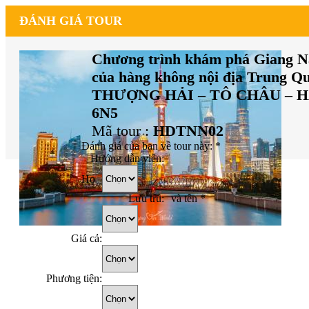
ĐÁNH GIÁ TOUR
Chương trình khám phá Giang Na
của hàng không nội địa Trung Qu
THƯỢNG HẢI – TÔ CHÂU – 
6N5
Mã tour :
HDTNN02
Đánh giá của bạn về tour này:
*
Hướng dẫn viên:
Họ
Lưu trú:
và tên
*
Giá cả:
Phương tiện: