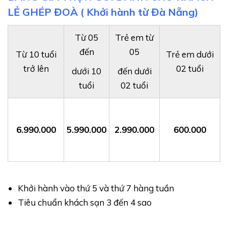
LẺ GHÉP ĐOÀ ( Khởi hành từ Đà Nẵng)
Đồi chè Trái tim Mộc Châu (Ảnh sưu tầm)
Từ 05
Trẻ em từ
đến
05
Rừng thông Bản Áng
: Nơi được ví như "Đà Lạt thu
Từ 10 tuổi
Trẻ em dưới
nhỏ" của vùng Tây Bắc. Với hàng thông cao vút,
trở lên
02 tuổi
dưới 10
đến dưới
mặt hồ tĩnh lặng và bầu không khí trong lành, đây
tuổi
02 tuổi
là nơi lý tưởng để du khách thoát khỏi cuộc sống ồn
ào nơi phố thị để tận hưởng sự an tĩnh trong tâm
hồn.
6.990.000
5.990.000
2.990.000
600.000
Khởi hành vào thứ 5 và thứ 7 hàng tuần
Tiêu chuẩn khách sạn 3 đến 4 sao