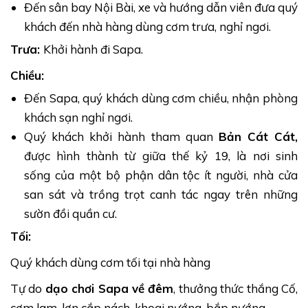
tứ đại đèo của miền Bắc
Đến sân bay Nội Bài, xe và hướng dẫn viên đưa quý
Khám phá địa điểm nổi tiếng của Mộc Châu:
Đồi
khách đến nhà hàng dùng cơm trưa, nghỉ ngơi.
chè trái tim, Rừng thông Bản Áng, Cầu Kính
Trưa:
Khởi hành đi Sapa.
Bạch Long.
Chiều:
Tận hưởng không khí Mai Châu về đêm, tham quan
Thung lũng Mai Châu
, ngắm cảnh tại
đèo Thung
Đến Sapa, quý khách dùng cơm chiều, nhận phòng
Khe.
khách sạn nghỉ ngơi.
Thưởng thức
ẩm thực hấp dẫn tại Sapa, Mai
Quý khách khởi hành tham quan
Bản Cát Cát,
Châu, Mộc Châu.
được hình thành từ giữa thế kỷ 19, là nơi sinh
sống của một bộ phận dân tộc ít người, nhà cửa
Những trải nghiệm thú vị trong hành
san sát và trồng trọt canh tác ngay trên những
trình khám phá Tây Bắc
sườn đồi quần cư.
Tour Du lịch Sapa - Mộc Châu - Mai Châu 4N3Đ
sẽ
Tối:
đưa du khách tham quan những thắng cảnh nổi tiếng
Quý khách dùng cơm tối tại nhà hàng
nhất tại vùng Tây Bắc xinh đẹp, hãy cùng
HDTour
theo dõi trong bài viết dưới đây nhé!
Tự do
dạo chơi Sapa về đêm
, thưởng thức thắng Cố,
cơm lam, lợn cắp nách, khoai nướng, bắp nướng…