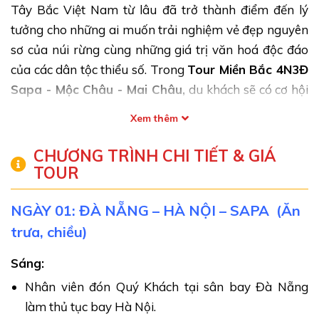
Tây Bắc Việt Nam từ lâu đã trở thành điểm đến lý
tưởng cho những ai muốn trải nghiệm vẻ đẹp nguyên
sơ của núi rừng cùng những giá trị văn hoá độc đáo
của các dân tộc thiểu số. Trong
Tour Miền Bắc 4N3Đ
Sapa - Mộc Châu - Mai Châu,
du khách sẽ có cơ hội
chiêm ngưỡng nét đẹp hùng vĩ của những dãy núi
Xem thêm
trùng điệp, những thửa ruộng bậc thang mênh mông
và những bản làng ẩn hiện trong sương mờ mỗi sớm
CHƯƠNG TRÌNH CHI TIẾT & GIÁ
mai.
TOUR
Dưới đây là những nét nổi bật của
Tour Tây Bắc
NGÀY 01: ĐÀ NẴNG – HÀ NỘI – SAPA (Ăn
4N3Đ:
trưa, chiều)
Tham quan các địa danh nổi tiếng bậc nhất tại
Sapa như
Bản Cát Cát,
chinh phục "nóc nhà
Sáng:
Đông Dương" Fansipan.
Nhân viên đón Quý Khách tại sân bay Đà Nẵng
Chiêm ngưỡng vẻ đẹp
Đèo Ô Quy Hồ
– Một trong
làm thủ tục bay Hà Nội.