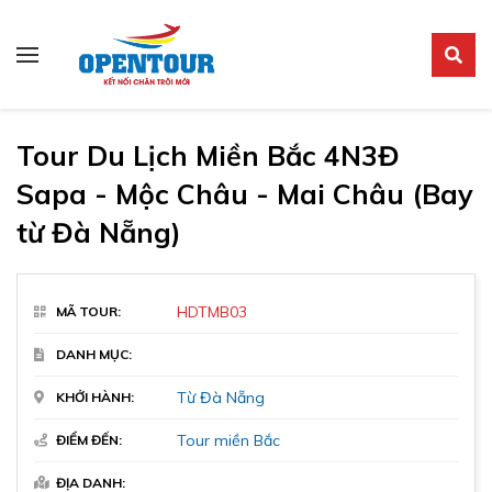
Tour du lịch
Tour miền Bắc
Tour Du Lịch Miền Bắc 4N3Đ
Sapa - Mộc Châu - Mai Châu (Bay
từ Đà Nẵng)
HDTMB03
MÃ TOUR:
DANH MỤC:
Từ Đà Nẵng
KHỞI HÀNH:
Tour miền Bắc
ĐIỂM ĐẾN:
ĐỊA DANH: