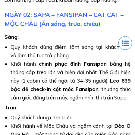
Sapa - Vùng đất Sương mù huyền ảo
Nằm dưới chân dãy Hoàng Liên Sơn hùng vĩ, Sapa nổi
NGÀY 02: SAPA – FANSIPAN – CAT CAT –
tiếng hút khách bởi khí hậu quanh năm mát mẻ,
MỘC CHÂU (Ăn sáng, trưa, chiều)
khung cảnh thiên nhiên tuyệt đẹp cùng với nét văn
Sáng:
hoá bản địa đặc sắc. Trong đó không thể không kể
Quý khách dùng điểm tâm sáng tại khách sạn
đến "Nóc nhà Đông Dương" Fansipan và Bản Cát Cát.
và làm thủ tục trả phòng
Bản Cát Cát:
Đây là ngôi làng của người
Khởi hành
chinh phục đỉnh Fansipan
bằng hệ
H’Mông, nằm cách trung tâm thị trấn Sapa khoảng
thống cáp treo lớn và hiện đại nhất Thế Giới hiện
2 km. Đến đây, du khách sẽ được chiêm ngưỡng
này (1 cabin có thể ngồi từ 34-35 người).
Leo 639
cảnh sắc thiên nhiên với những ngôi nhà sàn truyền
bậc để check-in cột mốc Fansipan
, thưởng thức
thống được bao quanh bởi dòng suối Mường Hoa
cảm giác đứng trên mây, ngắm nhìn thị trấn Sapa.
trong xanh, những thửa ruộng bậc thang trải dài.
Trưa:
Bất cứ góc nào trong Bản cũng đều có thể tạo ra
những bức hình khiến bạn mê mẩn.
Quý khách dùng cơm trưa.
Khởi hành về Mộc Châu và ngắm cảnh tại
Đèo Ô
Quy Hồ
– một trong tứ đại đèo của miền Bắc, nằm