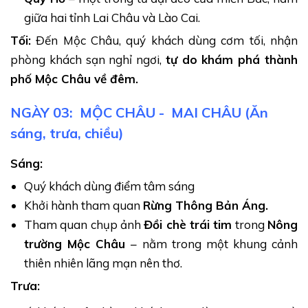
giữa hai tỉnh Lai Châu và Lào Cai.
Tối:
Đến Mộc Châu, quý khách dùng cơm tối, nhận
phòng khách sạn nghỉ ngơi,
tự do khám phá thành
phố Mộc Châu về đêm.
NGÀY 03: MỘC CHÂU - MAI CHÂU (Ăn
sáng, trưa, chiều)
Bản Cát Cát Hà Giang (Ảnh sưu tầm)
Sáng:
Đỉnh Fansipan
: Nếu bạn là người yêu thích mạo
Quý khách dùng điểm tâm sáng
hiểm và khám phá, đỉnh Fansipan sẽ là thử thách
Khởi hành tham quan
Rừng Thông Bản Áng.
không thể bỏ qua. Dù bạn chọn cách leo núi truyền
Tham quan chụp ảnh
Đồi chè trái tim
trong
Nông
thống hay đi cáp treo hiện đại thì cảnh quan hùng
trường Mộc Châu
– nằm trong một khung cảnh
vĩ và không khí trong lành ở đây chắc chắn sẽ làm
thiên nhiên lãng mạn nên thơ.
bạn hài lòng. Đặc biệt, khi lên đến đỉnh, bạn sẽ cảm
Trưa:
nhận được sự tự hào khi chinh phục một trong