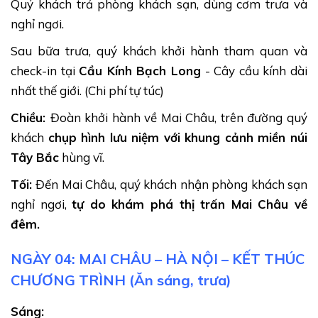
Quý khách trả phòng khách sạn, dùng cơm trưa và
những địa danh nổi tiếng nhất Việt Nam.
nghỉ ngơi.
Sau bữa trưa, quý khách khởi hành tham quan và
check-in tại
Cầu Kính Bạch Long
- Cây cầu kính dài
nhất thế giới. (Chi phí tự túc)
Chiều:
Đoàn khởi hành về Mai Châu, trên đường quý
khách
chụp hình lưu niệm với khung cảnh miền núi
Tây Bắc
hùng vĩ.
Tối:
Đến Mai Châu, quý khách nhận phòng khách sạn
nghỉ ngơi,
tự do khám phá thị trấn Mai Châu về
Đỉnh Fansipan Sapa (Ảnh sưu tầm)
đêm.
NGÀY 04: MAI CHÂU – HÀ NỘI – KẾT THÚC
Mộc Châu - Vùng đất Tây Bắc thơ mộng
CHƯƠNG TRÌNH (Ăn sáng, trưa)
Mộc Châu là điểm đến hấp dẫn du khách với cảnh
Sáng:
quan thiên nhiên tươi đẹp, nổi bật là Đồi chè Trái Tim,