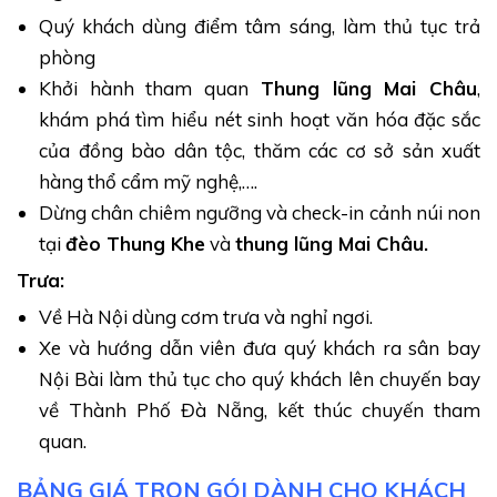
Rừng thông Bản Áng và Cầu Kính Bạch Long.
Quý khách dùng điểm tâm sáng, làm thủ tục trả
phòng
Đồi chè Trái Tim
: Đây là tâm điểm check-in của du
Khởi hành tham quan
Thung lũng Mai Châu
,
khách khi đến Mộc Châu, bởi đồi chè ở đây được
khám phá tìm hiểu nét sinh hoạt văn hóa đặc sắc
quy hoạch theo một phong cách đặc biệt tạo nên
của đồng bào dân tộc, thăm các cơ sở sản xuất
hình trái tim rất độc đáo. Khung cảnh xanh mướt
hàng thổ cẩm mỹ nghệ,….
của những lá chè, không gian thiên nhiên thơ mộng
Dừng chân chiêm ngưỡng và check-in cảnh núi non
đã biến nơi đây thành biểu tượng của tình yêu và
tại
đèo Thung Khe
và
thung lũng Mai Châu.
sự lãng mạn.
Trưa:
Về Hà Nội dùng cơm trưa và nghỉ ngơi.
Xe và hướng dẫn viên đưa quý khách ra sân bay
Nội Bài làm thủ tục cho quý khách lên chuyến bay
về Thành Phố Đà Nẵng, kết thúc chuyến tham
quan.
BẢNG GIÁ TRỌN GÓI DÀNH CHO KHÁCH