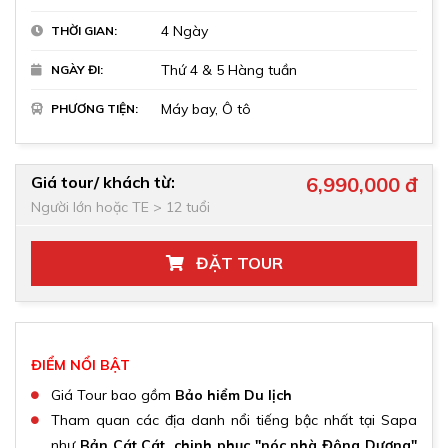
4 Ngày
THỜI GIAN:
Thứ 4 & 5 Hàng tuần
NGÀY ĐI:
Máy bay, Ô tô
PHƯƠNG TIỆN:
Giá tour/ khách từ:
6,990,000 đ
Người lớn hoặc TE > 12 tuổi
ĐẶT TOUR
ĐIỂM NỔI BẬT
Giá Tour bao gồm
Bảo hiểm Du lịch
Tham quan các địa danh nổi tiếng bậc nhất tại Sapa
như
Bản Cát Cát,
chinh phục "nóc nhà Đông Dương"