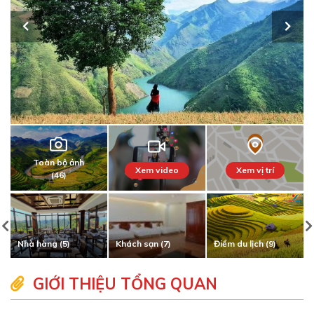
Toàn bộ ảnh
Xem video
Xem vị trí
(46)
Nhà hàng (5)
Khách sạn (7)
Điểm du lịch (9)
GIỚI THIỆU TỔNG QUAN