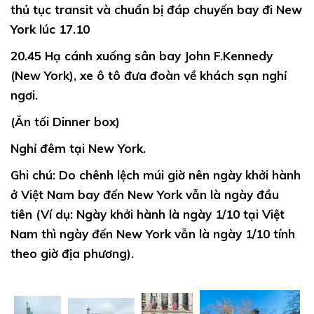
thủ tục transit và chuẩn bị đáp chuyến bay đi New
Núi Linh Dương), Vườn quốc gia Zion, Thung
York lúc 17.10
lũng Monument, …
20.45
Hạ cánh xuống sân bay John F.Kennedy
Hàng không Eva Air/ China Airlines tiêu chuẩn
(New York), xe ô tô đưa đoàn về khách sạn nghỉ
5* gồm 2 kiện x 23kg hành lý ký gửi
ngơi.
Các bữa ăn sắp xếp đa dạng từ cơm Việt
(Ăn tối Dinner box)
Nam, thịt bò Mỹ, Buffet Quốc tế, Korean BBQ,
Nghỉ đêm tại New York.
…
Ghi chú:
Do chênh lệch múi giờ nên ngày khởi hành
Tặng một bữa tôm hùm trị giá 45USD
ở Việt Nam bay đến New York vẫn là ngày đầu
Quý khách có cơ hội đặt chân đến các thành
tiên (Ví dụ: Ngày khởi hành là ngày 1/10 tại Việt
phố và tiểu bang nổi tiếng của Hoa Kỳ:
Nam thì ngày đến New York vẫn là ngày 1/10 tính
Thành phố New York hiện đại và năng động
theo giờ địa phương).
có: Tượng nữ thần Tự do, Quảng trường thời
đại, Phố Wall, Di tích Trung tâm thương mại
Tháp đôi thế giới….