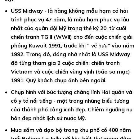
USS Midway -
là hàng không mẫu hạm có hải
trình phục vụ 47 năm, là mẫu hạm phục vụ lâu
nhất của quân đội Mỹ trong thế kỷ 20, từ cuối
chiến tranh TG II (WWII) cho đến cuộc chiến giải
phóng Kuwait 1991, trước khi " về hưu" vào năm
1992. Trong đó, đáng nhớ nhất là USS Midway
đã từng tham gia 2 cuộc chiến: chiến tranh
Vietnam và cuộc chiến vùng vịnh (bão sa mạc)
1991. Quý khách chụp ảnh bên ngoài.
Chụp hình
với bức tượng chàng lính Hải quân và
cô y tá nổi tiếng - một trong những biểu tượng
của thành phố cảng xinh đẹp. Chiêm ngưỡng nụ
hôn đẹp nhất lịch sử nước Mỹ.
Mua sắm
và dạo bộ trong khu phố cổ 400 năm
tuổi Balboa La Jolla với khu biệt thự mang đậm