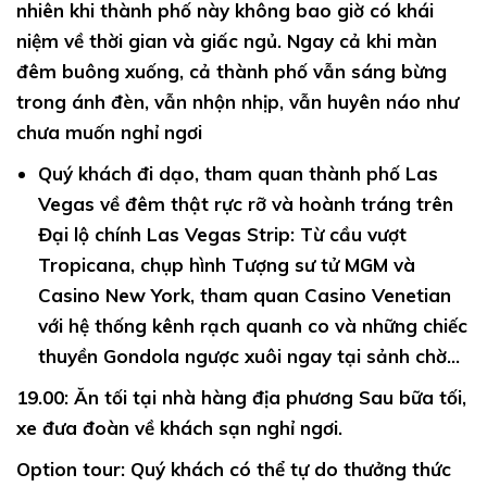
nhiên khi thành phố này không bao giờ có khái
niệm về thời gian và giấc ngủ. Ngay cả khi màn
đêm buông xuống, cả thành phố vẫn sáng bừng
trong ánh đèn, vẫn nhộn nhịp, vẫn huyên náo như
chưa muốn nghỉ ngơi
Quý khách đi dạo,
tham quan thành phố Las
Vegas về đêm thật rực rỡ và hoành tráng trên
Đại lộ chính Las Vegas Strip: Từ cầu vượt
Tropicana, chụp hình Tượng sư tử MGM và
Casino New York, tham quan Casino Venetian
với hệ thống kênh rạch quanh co và những chiếc
thuyền Gondola ngược xuôi ngay tại sảnh chờ…
19.00:
Ăn tối tại nhà hàng địa phương Sau bữa tối,
xe đưa đoàn về khách sạn nghỉ ngơi.
Option tour:
Quý khách có thể tự do thưởng thức