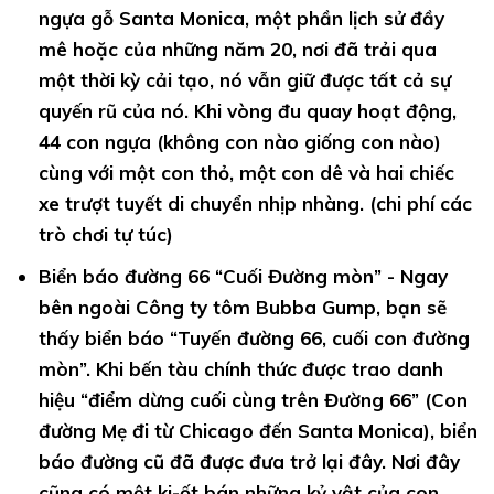
ngựa gỗ Santa Monica, một phần lịch sử đầy
mê hoặc của những năm 20, nơi đã trải qua
một thời kỳ cải tạo, nó vẫn giữ được tất cả sự
quyến rũ của nó. Khi vòng đu quay hoạt động,
44 con ngựa (không con nào giống con nào)
cùng với một con thỏ, một con dê và hai chiếc
xe trượt tuyết di chuyển nhịp nhàng. (chi phí các
trò chơi tự túc)
Biển báo đường 66 “Cuối Đường mòn” -
Ngay
bên ngoài Công ty tôm Bubba Gump, bạn sẽ
thấy biển báo “Tuyến đường 66, cuối con đường
mòn”. Khi bến tàu chính thức được trao danh
hiệu “điểm dừng cuối cùng trên Đường 66” (Con
đường Mẹ đi từ Chicago đến Santa Monica), biển
báo đường cũ đã được đưa trở lại đây. Nơi đây
cũng có một ki-ốt bán những kỷ vật của con