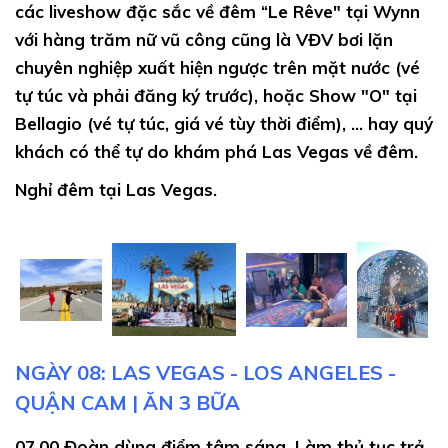
các liveshow đặc sắc về đêm “Le Rêve" tại Wynn
với hàng trăm nữ vũ công cũng là VĐV bơi lặn
chuyên nghiệp xuất hiện ngược trên mặt nước (vé
tự túc và phải đăng ký trước), hoặc Show "O" tại
Bellagio (vé tự túc, giá vé tùy thời điểm), ... hay quý
khách có thể tự do khám phá Las Vegas về đêm.
Nghỉ đêm tại Las Vegas.
NGÀY 08: LAS VEGAS - LOS ANGELES -
QUẬN CAM | ĂN 3 BỮA
07.00
Đoàn dùng điểm tâm sáng. Làm thủ tục trả