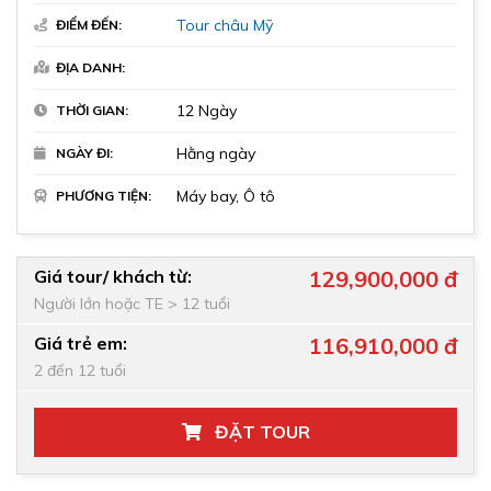
Tour châu Mỹ
ĐIỂM ĐẾN:
ĐỊA DANH:
12 Ngày
THỜI GIAN:
Hằng ngày
NGÀY ĐI:
Máy bay, Ô tô
PHƯƠNG TIỆN:
Giá tour/ khách từ:
129,900,000 đ
Người lớn hoặc TE > 12 tuổi
Giá trẻ em:
116,910,000 đ
2 đến 12 tuổi
ĐẶT TOUR