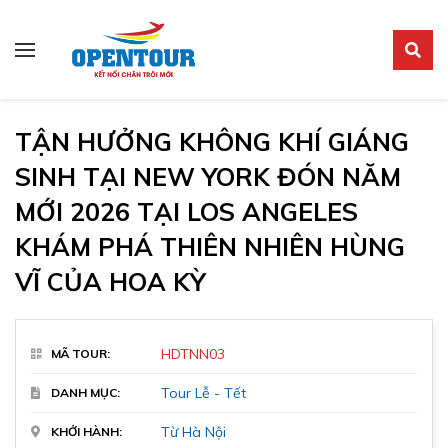
Tour du lịch
Tour châu Mỹ
TẬN HƯỞNG KHÔNG KHÍ GIÁNG
SINH TẠI NEW YORK ĐÓN NĂM
MỚI 2026 TẠI LOS ANGELES
KHÁM PHÁ THIÊN NHIÊN HÙNG
VĨ CỦA HOA KỲ
HDTNN03
MÃ TOUR:
Tour Lễ - Tết
DANH MỤC:
Từ Hà Nội
KHỞI HÀNH: