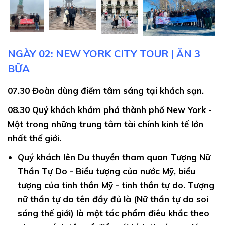
Thành phố cố đô Philadelphia lịch sử và cổ
kính
Thủ đô Washington D.C với Nhà trắng, Quốc
NGÀY 02: NEW YORK CITY TOUR | ĂN 3
hội, Lầu năm góc, các bảo tàng nổi tiếng.
BỮA
Thành phố không ngủ Las Vegas, mệnh danh
07.30
Đoàn dùng điểm tâm sáng tại khách sạn.
thành phố tội lỗi và ác quỷ. Nơi tập chung
08.30
Quý khách khám phá thành phố New York -
những sòng bài, casino lớn nhất thế giới.
Một trong những trung tâm tài chính kinh tế lớn
Thành phố biển San Diego, Kinh đô điện ảnh
nhất thế giới.
thế giới Hollywood tại Los Angeles.
Quý khách
lên Du thuyền tham quan Tượng Nữ
Khám phá thiên nhiên hùng vĩ của Hoa Kỳ tại
Thần Tự Do - Biểu tượng của nước Mỹ, biểu
tiểu bang Arizona
tượng của tinh thần Mỹ - tinh thần tự do. Tượng
nữ thần tự do tên đầy đủ là (Nữ thần tự do soi
sáng thế giới) là một tác phẩm điêu khắc theo