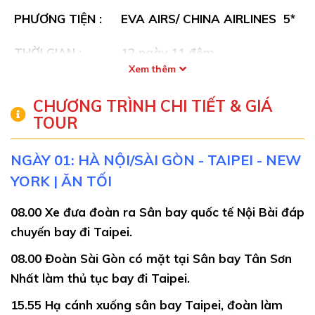
PHƯƠNG TIỆN :
EVA AIRS/ CHINA AIRLINES 5*
THỜI GIAN :
12 ngày 11 đêm
Xem thêm
GIÁ:
129.900.000VNĐ
CHƯƠNG TRÌNH CHI TIẾT & GIÁ
TOUR
Toàn bộ hình ảnh minh họa trong chương trình
đều là hình ảnh thực tế của các đoàn Mỹ của
NGÀY 01: HÀ NỘI/SÀI GÒN - TAIPEI - NEW
công ty đã khởi hành từ tháng 10 năm 2022 đến
YORK | ĂN TỐI
hiện tại.
08.00
Xe đưa đoàn ra Sân bay quốc tế Nội Bài đáp
ĐẶC ĐIỂM NỔI BẬT CỦA CHƯƠNG TRÌNH:
chuyến bay đi Taipei.
Tour tiêu chuẩn dịch vụ 3-4* tuyến Du lịch Mỹ
08.00
Đoàn Sài Gòn có mặt tại Sân bay Tân Sơn
Chương trình bao gồm vé vào cửa các điểm
Nhất làm thủ tục bay đi Taipei.
tham quan nổi tiếng: Vé vào cửa Du thuyền
15.55
Hạ cánh xuống sân bay Taipei, đoàn làm
đảo Nữ thần tự do, Antelope Canyon (Hẻm