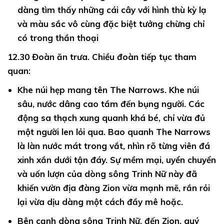
dàng tìm thấy những cái cây với hình thù kỳ lạ
và màu sắc vô cùng đặc biệt tưởng chừng chỉ
có trong thần thoại
12.30
Đoàn ăn trưa. Chiều đoàn tiếp tục tham
quan:
Khe núi hẹp mang tên The Narrows.
Khe núi
sâu, nước dâng cao tầm đến bụng người. Các
động sa thạch xung quanh khá bé, chỉ vừa đủ
một người len lỏi qua. Bao quanh The Narrows
là làn nước mát trong vắt, nhìn rõ từng viên đá
xinh xắn dưới tận đáy. Sự mềm mại, uyển chuyển
và uốn lượn của dòng sông Trinh Nữ này đã
khiến vườn địa đàng Zion vừa mạnh mẽ, rắn rỏi
lại vừa dịu dàng một cách đầy mê hoặc.
Bên cạnh dòng sông Trinh Nữ,
đến Zion, quý