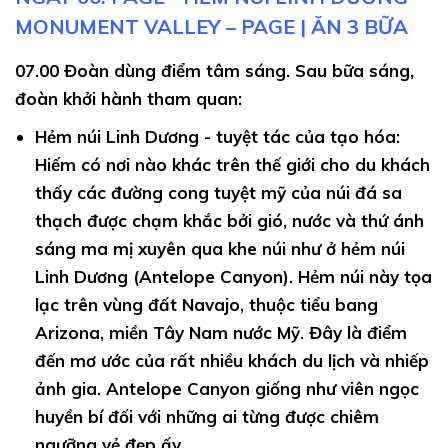
MONUMENT VALLEY – PAGE | ĂN 3 BỮA
07.00
Đoàn dùng điểm tâm sáng. Sau bữa sáng,
đoàn khởi hành tham quan:
Hẻm núi Linh Dương -
tuyệt tác của tạo hóa:
Hiếm có nơi nào khác trên thế giới cho du khách
thấy các đường cong tuyệt mỹ của núi đá sa
thạch được chạm khắc bởi gió, nước và thứ ánh
sáng ma mị xuyên qua khe núi như ở hẻm núi
Linh Dương (Antelope Canyon). Hẻm núi này tọa
lạc trên vùng đất Navajo, thuộc tiểu bang
Arizona, miền Tây Nam nước Mỹ. Đây là điểm
đến mơ ước của rất nhiều khách du lịch và nhiếp
ảnh gia. Antelope Canyon giống như viên ngọc
huyền bí đối với những ai từng được chiêm
ngưỡng vẻ đẹp ấy.