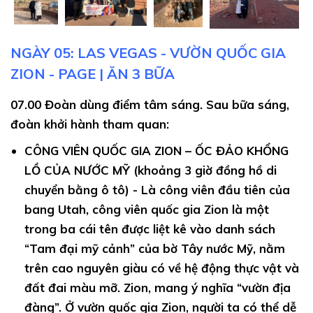
NGÀY 05: LAS VEGAS - VƯỜN QUỐC GIA
ZION - PAGE | ĂN 3 BỮA
07.00
Đoàn dùng điểm tâm sáng. Sau bữa sáng,
đoàn khởi hành tham quan:
CÔNG VIÊN QUỐC GIA ZION – ỐC ĐẢO KHỔNG
LỒ CỦA NƯỚC MỸ
(khoảng 3 giờ đồng hồ di
chuyển bằng ô tô) - Là công viên đầu tiên của
bang Utah, công viên quốc gia Zion là một
trong ba cái tên được liệt kê vào danh sách
“Tam đại mỹ cảnh” của bờ Tây nước Mỹ, nằm
trên cao nguyên giàu có về hệ động thực vật và
đất đai màu mỡ. Zion, mang ý nghĩa “vườn địa
đàng”. Ở vườn quốc gia Zion, người ta có thể dễ